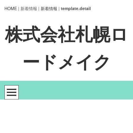
HOME
| 新着情報 |
新着情報
|
template.detail
株式会社札幌ロ
ードメイク
[%title%]
[%article_date_notime_wa%]
[%lead%]